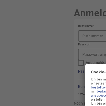
Anmel
Angemeldet
Passwort verge
Kundenkonto ers
* Wenn du dich ohne
Noch nicht bei AL