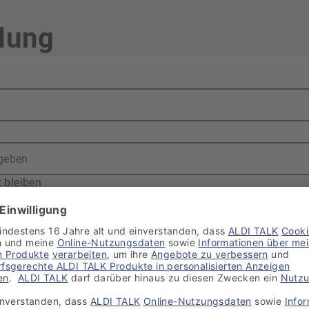
dung
 bleiben
ssen?
Anmelden oh
tellen
 Passwort anmeldest, hast du nur eingeschränkten Zugang zu einigen Funktio
DI TALK?
S